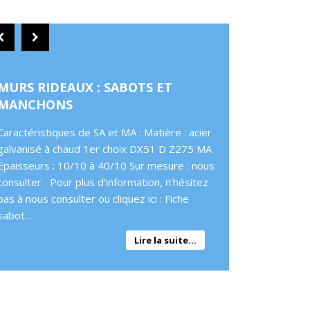
MURS RIDEAUX : SABOTS ET
MANCHONS
Caractéristiques de SA et MA : Matière : acier
galvanisé à chaud 1er choix DX51 D Z275 MA
Epaisseurs : 10/10 à 40/10 Sur mesure : nous
consulter Pour plus d'information, n'hésitez
pas à nous consulter ou cliquez ici : Fiche
sabot...
Lire la suite...