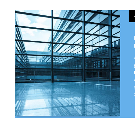
rnant
s
dre
 Page
.